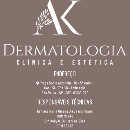
COMO POSSO EVITAR QUE A MINHA PELE ENVELHEÇA?
COMO PREVENIR E TRATAR O MELASMA DURANTE A
GRAVIDEZ?
COMO PREVENIR O MELASMA?
COMO SE PREPARAR PARA O TRATAMENTO COM LUZ
INTENSA PULSADA?
COMO TIRAR O MELASMA DA PELE DO ROSTO?
ENDEREÇO
COMO TRATAR A CICATRIZ DE ACNE?
Praça Santo Agostinho, 70 - 5°andar |
Conj. 56, 57 e 58 - Aclimação
COMPARAÇÃO ENTRE A LUZ INTENSA PULSADA E OUTROS
São Paulo - SP - CEP: 01533-070
TRATAMENTOS ESTÉTICOS
RESPONSÁVEIS TÉCNICAS
CONHEÇA AS DOENÇAS DE PELE MAIS COMUNS NO
Drª. Ana Maria Omena Brêda Arambasic
INVERNO
CRM 99746
Drª. Kelly C. Bulizani da Silva
CRM 83232
CONHEÇA MAIS SOBRE A AK DERMATOLOGIA