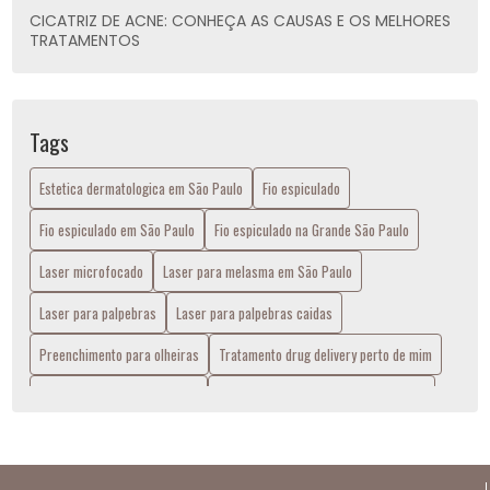
CICATRIZ DE ACNE: CONHEÇA AS CAUSAS E OS MELHORES
TRATAMENTOS
COMO COMBATER A FLACIDEZ NO ROSTO: DICAS
INFALÍVEIS
Tags
COMO É A DOR DO MICROAGULHAMENTO
Estetica dermatologica em São Paulo
Fio espiculado
COMO ELIMINAR AS RUGAS DO ROSTO?
Fio espiculado em São Paulo
Fio espiculado na Grande São Paulo
COMO FUNCIONA O TRATAMENTO COM PROFHILO PARA
MELHORAR A APARÊNCIA DA PELE?
Laser microfocado
Laser para melasma em São Paulo
Laser para palpebras
Laser para palpebras caidas
COMO FUNCIONA O ULTRASSOM MICROFOCADO PARA
TRATAMENTO ESTÉTICO FACIAL
Preenchimento para olheiras
Tratamento drug delivery perto de mim
COMO IDENTIFICAR E TRATAR DIFERENTES TIPOS DE
Tratamentos dermatológicos
Ultrassom microfocado em São Paulo
DERMATITES
COMO MELHORAR A TEXTURA E A APARÊNCIA DA PELE
ATRAVÉS DE PROCEDIMENTOS ESTÉTICOS