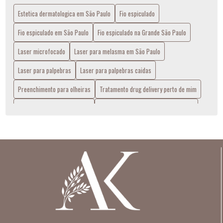
Estetica dermatologica em São Paulo
Fio espiculado
COMO ELIMINAR AS RUGAS DO ROSTO?
Fio espiculado em São Paulo
Fio espiculado na Grande São Paulo
COMO FUNCIONA O TRATAMENTO COM PROFHILO PARA
MELHORAR A APARÊNCIA DA PELE?
Laser microfocado
Laser para melasma em São Paulo
Laser para palpebras
Laser para palpebras caidas
COMO FUNCIONA O ULTRASSOM MICROFOCADO PARA
TRATAMENTO ESTÉTICO FACIAL
Preenchimento para olheiras
Tratamento drug delivery perto de mim
COMO IDENTIFICAR E TRATAR DIFERENTES TIPOS DE
Tratamentos dermatológicos
Ultrassom microfocado em São Paulo
DERMATITES
COMO MELHORAR A TEXTURA E A APARÊNCIA DA PELE
ATRAVÉS DE PROCEDIMENTOS ESTÉTICOS
COMO POSSO EVITAR QUE A MINHA PELE ENVELHEÇA?
COMO PREVENIR E TRATAR O MELASMA DURANTE A
GRAVIDEZ?
COMO PREVENIR O MELASMA?