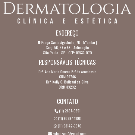
COMO SE PREPARAR PARA O TRATAMENTO COM LUZ
INTENSA PULSADA?
COMO TIRAR O MELASMA DA PELE DO ROSTO?
ENDEREÇO
COMO TRATAR A CICATRIZ DE ACNE?
Praça Santo Agostinho, 70 - 5°andar |
Conj. 56, 57 e 58 - Aclimação
COMPARAÇÃO ENTRE A LUZ INTENSA PULSADA E OUTROS
São Paulo - SP - CEP: 01533-070
TRATAMENTOS ESTÉTICOS
RESPONSÁVEIS TÉCNICAS
CONHEÇA AS DOENÇAS DE PELE MAIS COMUNS NO
Drª. Ana Maria Omena Brêda Arambasic
INVERNO
CRM 99746
Drª. Kelly C. Bulizani da Silva
CRM 83232
CONHEÇA MAIS SOBRE A AK DERMATOLOGIA
CONTATO
DEPILAÇÃO A LASER DÓI?
(11) 2667-0851
DEPILAÇÃO A LASER: DIFERENÇAS ENTRE OS TIPOS DE
(11) 93397-1898
LASERS UTILIZADOS
(11) 98142-3970
DEPILAÇÃO A LASER: INDICADA PARA TODOS OS TIPOS DE
kcbulizani@gmail.com